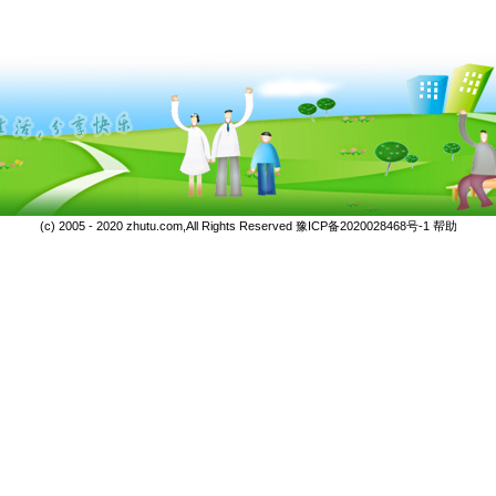
(c) 2005 - 2020 zhutu.com,All Rights Reserved
豫ICP备2020028468号-1
帮助