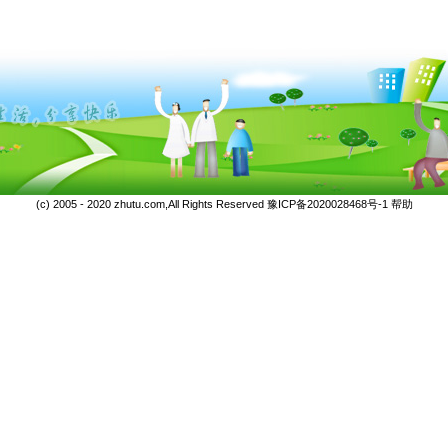
(c) 2005 - 2020 zhutu.com,All Rights Reserved
豫ICP备2020028468号-1
帮助