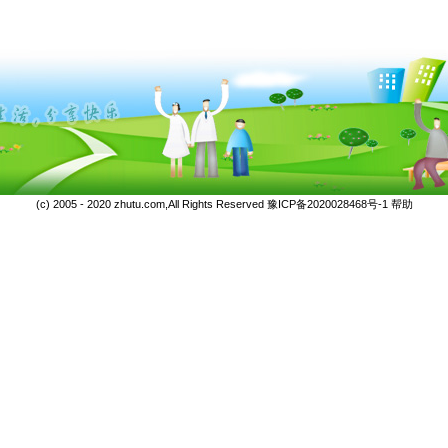
(c) 2005 - 2020 zhutu.com,All Rights Reserved
豫ICP备2020028468号-1
帮助