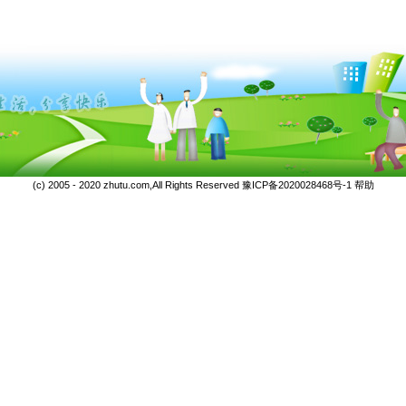
(c) 2005 - 2020 zhutu.com,All Rights Reserved
豫ICP备2020028468号-1
帮助