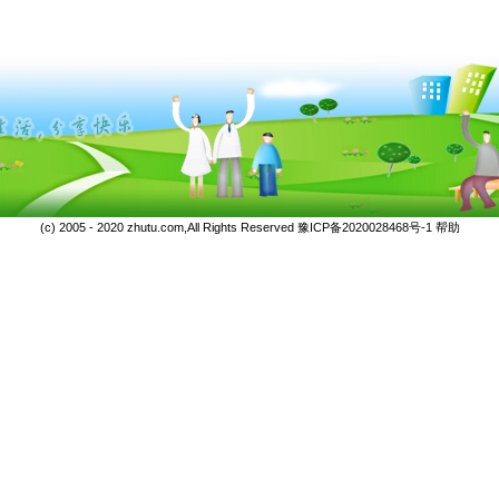
(c) 2005 - 2020 zhutu.com,All Rights Reserved
豫ICP备2020028468号-1
帮助