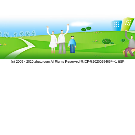
(c) 2005 - 2020 zhutu.com,All Rights Reserved
豫ICP备2020028468号-1
帮助