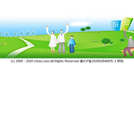
(c) 2005 - 2020 zhutu.com,All Rights Reserved
豫ICP备2020028468号-1
帮助