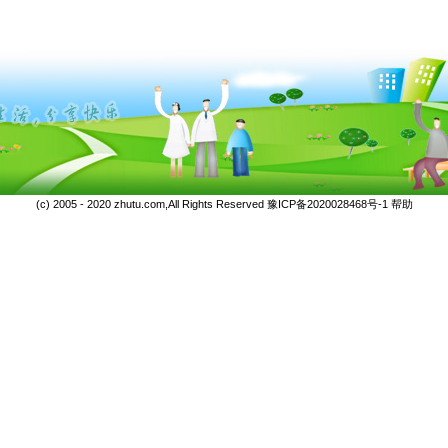
(c) 2005 - 2020 zhutu.com,All Rights Reserved
豫ICP备2020028468号-1
帮助