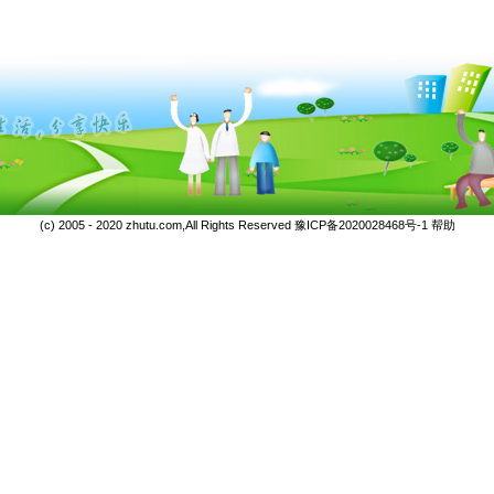
(c) 2005 - 2020 zhutu.com,All Rights Reserved
豫ICP备2020028468号-1
帮助