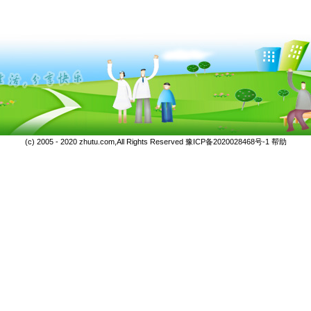
(c) 2005 - 2020 zhutu.com,All Rights Reserved
豫ICP备2020028468号-1
帮助