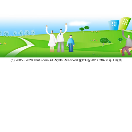
(c) 2005 - 2020 zhutu.com,All Rights Reserved
豫ICP备2020028468号-1
帮助