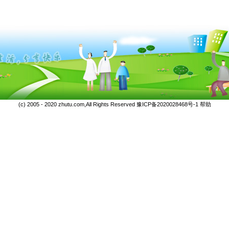
(c) 2005 - 2020 zhutu.com,All Rights Reserved
豫ICP备2020028468号-1
帮助