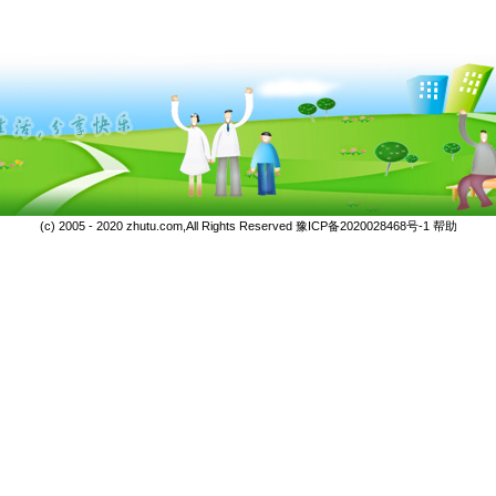
(c) 2005 - 2020 zhutu.com,All Rights Reserved
豫ICP备2020028468号-1
帮助