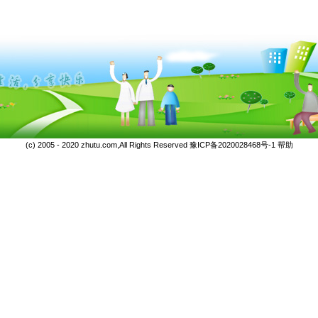
(c) 2005 - 2020 zhutu.com,All Rights Reserved
豫ICP备2020028468号-1
帮助