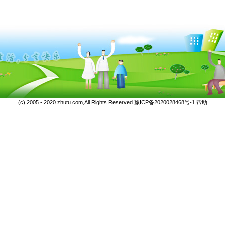
(c) 2005 - 2020 zhutu.com,All Rights Reserved
豫ICP备2020028468号-1
帮助