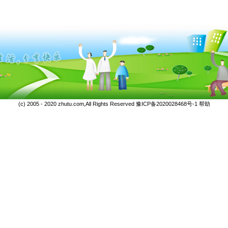
(c) 2005 - 2020 zhutu.com,All Rights Reserved
豫ICP备2020028468号-1
帮助