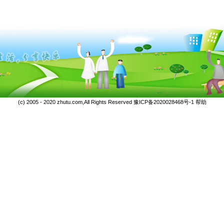
(c) 2005 - 2020 zhutu.com,All Rights Reserved
豫ICP备2020028468号-1
帮助