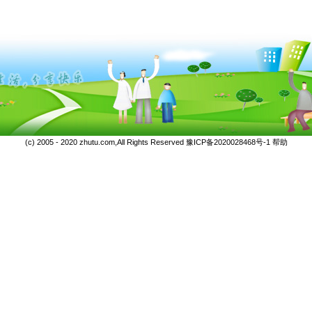
(c) 2005 - 2020 zhutu.com,All Rights Reserved
豫ICP备2020028468号-1
帮助