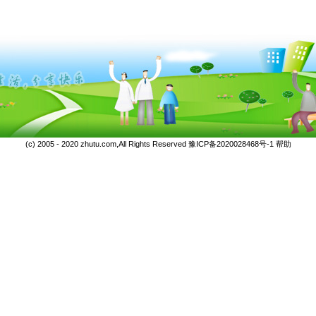
(c) 2005 - 2020 zhutu.com,All Rights Reserved
豫ICP备2020028468号-1
帮助