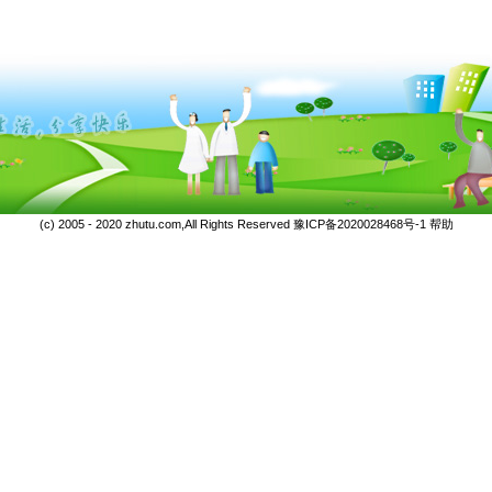
(c) 2005 - 2020 zhutu.com,All Rights Reserved
豫ICP备2020028468号-1
帮助