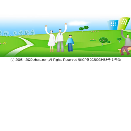
(c) 2005 - 2020 zhutu.com,All Rights Reserved
豫ICP备2020028468号-1
帮助