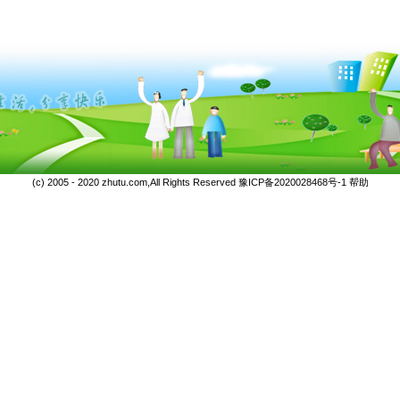
(c) 2005 - 2020 zhutu.com,All Rights Reserved
豫ICP备2020028468号-1
帮助