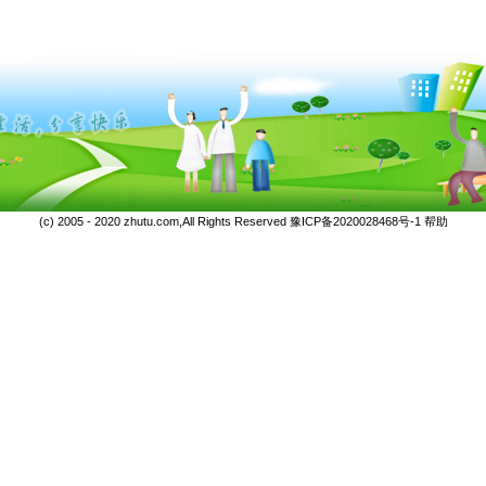
(c) 2005 - 2020 zhutu.com,All Rights Reserved
豫ICP备2020028468号-1
帮助