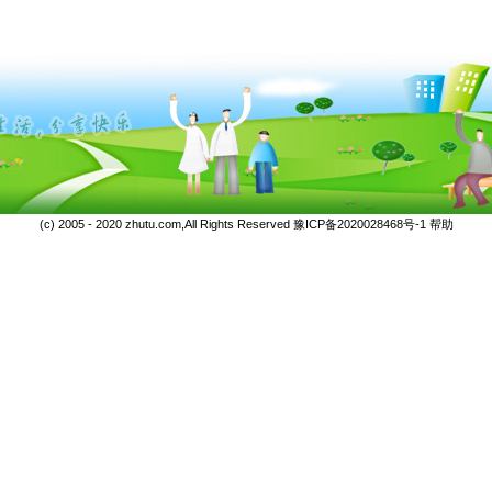
(c) 2005 - 2020 zhutu.com,All Rights Reserved
豫ICP备2020028468号-1
帮助