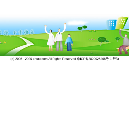
(c) 2005 - 2020 zhutu.com,All Rights Reserved
豫ICP备2020028468号-1
帮助