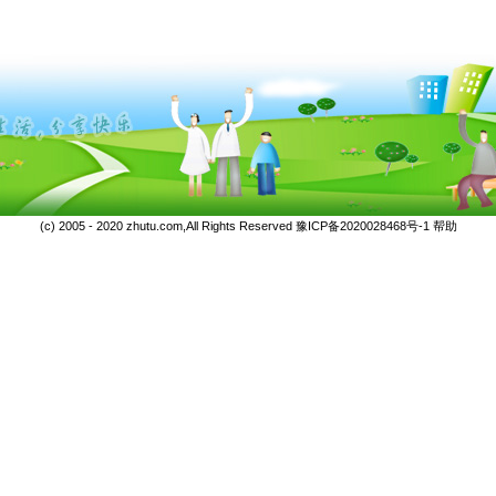
(c) 2005 - 2020 zhutu.com,All Rights Reserved
豫ICP备2020028468号-1
帮助