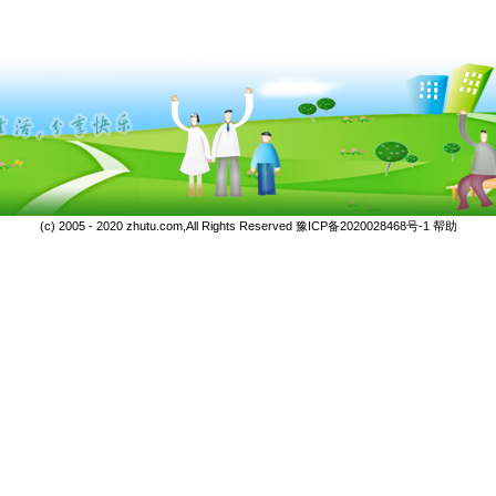
(c) 2005 - 2020 zhutu.com,All Rights Reserved
豫ICP备2020028468号-1
帮助