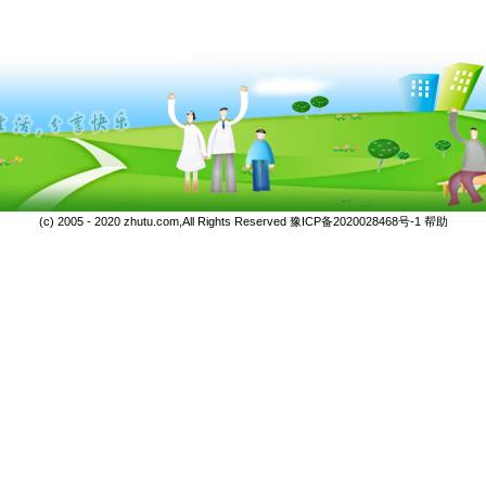
(c) 2005 - 2020 zhutu.com,All Rights Reserved
豫ICP备2020028468号-1
帮助