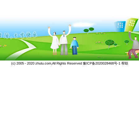
(c) 2005 - 2020 zhutu.com,All Rights Reserved
豫ICP备2020028468号-1
帮助