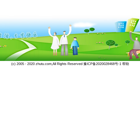
(c) 2005 - 2020 zhutu.com,All Rights Reserved
豫ICP备2020028468号-1
帮助