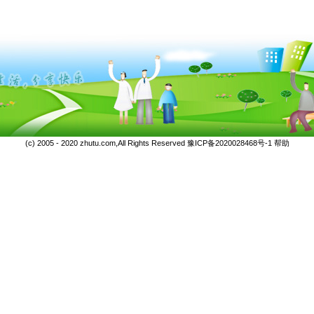
(c) 2005 - 2020 zhutu.com,All Rights Reserved
豫ICP备2020028468号-1
帮助