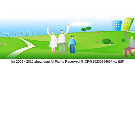
(c) 2005 - 2020 zhutu.com,All Rights Reserved
豫ICP备2020028468号-1
帮助