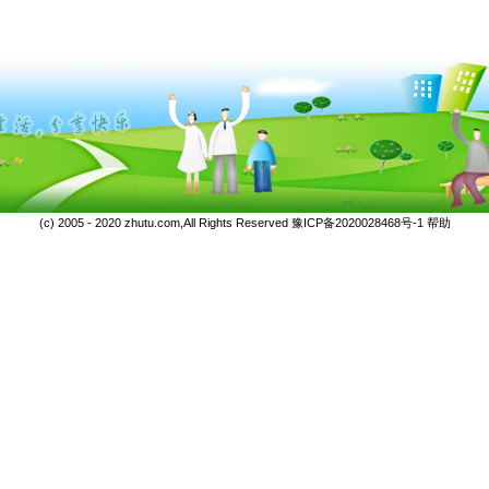
(c) 2005 - 2020 zhutu.com,All Rights Reserved
豫ICP备2020028468号-1
帮助