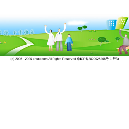
(c) 2005 - 2020 zhutu.com,All Rights Reserved
豫ICP备2020028468号-1
帮助