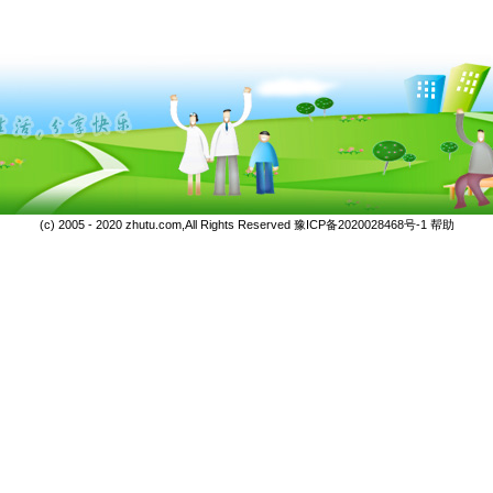
(c) 2005 - 2020 zhutu.com,All Rights Reserved
豫ICP备2020028468号-1
帮助