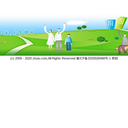
(c) 2005 - 2020 zhutu.com,All Rights Reserved
豫ICP备2020028468号-1
帮助