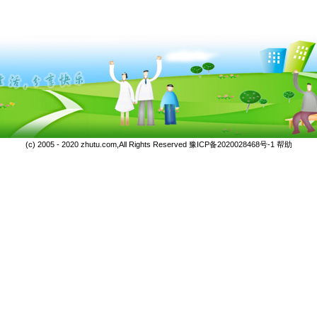
(c) 2005 - 2020 zhutu.com,All Rights Reserved
豫ICP备2020028468号-1
帮助