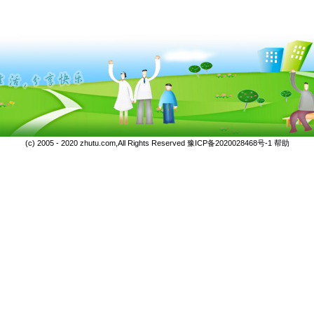
(c) 2005 - 2020 zhutu.com,All Rights Reserved
豫ICP备2020028468号-1
帮助