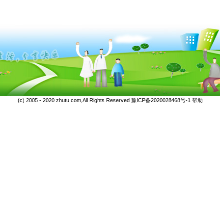
(c) 2005 - 2020 zhutu.com,All Rights Reserved
豫ICP备2020028468号-1
帮助