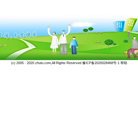
(c) 2005 - 2020 zhutu.com,All Rights Reserved
豫ICP备2020028468号-1
帮助