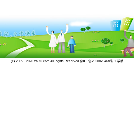
(c) 2005 - 2020 zhutu.com,All Rights Reserved
豫ICP备2020028468号-1
帮助