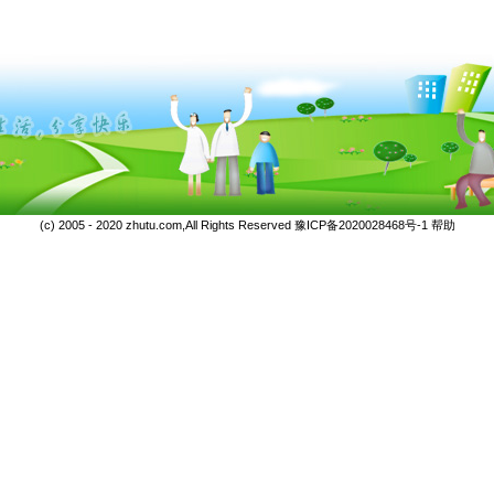
(c) 2005 - 2020 zhutu.com,All Rights Reserved
豫ICP备2020028468号-1
帮助