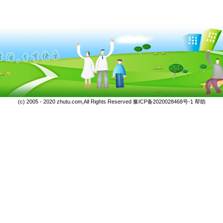
(c) 2005 - 2020 zhutu.com,All Rights Reserved
豫ICP备2020028468号-1
帮助