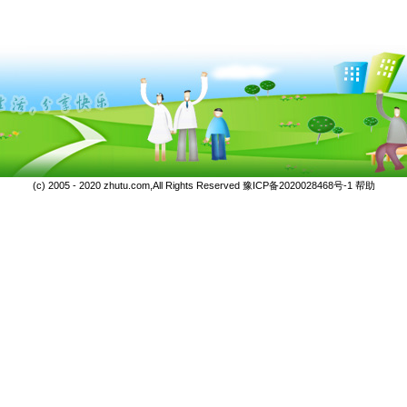
(c) 2005 - 2020 zhutu.com,All Rights Reserved
豫ICP备2020028468号-1
帮助