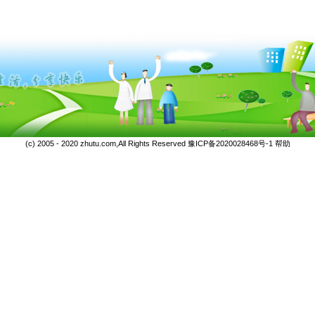
(c) 2005 - 2020 zhutu.com,All Rights Reserved
豫ICP备2020028468号-1
帮助