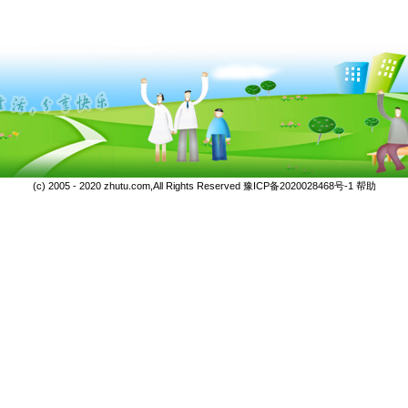
(c) 2005 - 2020 zhutu.com,All Rights Reserved
豫ICP备2020028468号-1
帮助