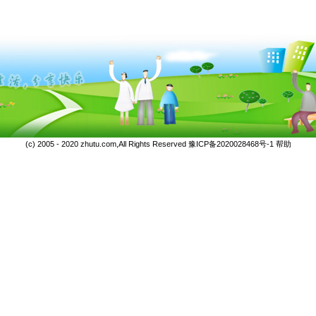
(c) 2005 - 2020 zhutu.com,All Rights Reserved
豫ICP备2020028468号-1
帮助