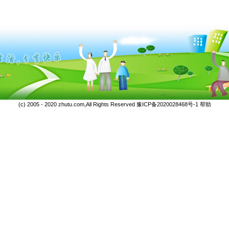
(c) 2005 - 2020 zhutu.com,All Rights Reserved
豫ICP备2020028468号-1
帮助