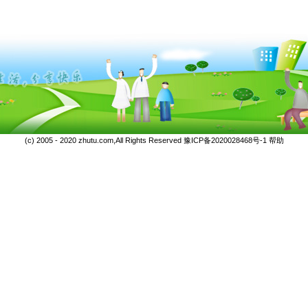
(c) 2005 - 2020 zhutu.com,All Rights Reserved
豫ICP备2020028468号-1
帮助