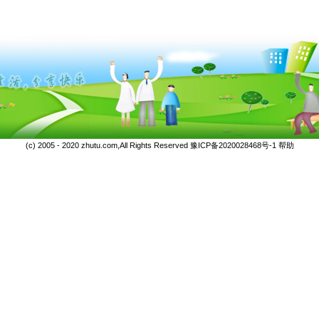
(c) 2005 - 2020 zhutu.com,All Rights Reserved
豫ICP备2020028468号-1
帮助